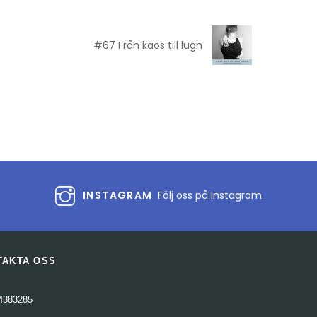
#67 Från kaos till lugn
INSTAGRAM
Följ oss på Instagram
TAKTA OSS
4383285