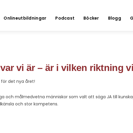
Onlineutbildningar
Podcast
Böcker
Blogg
G
var vi är – är i vilken riktning v
för det nya året!
ga och målmedvetna människor som valt att säga JA till kuns
medkänsla och stor kompetens.