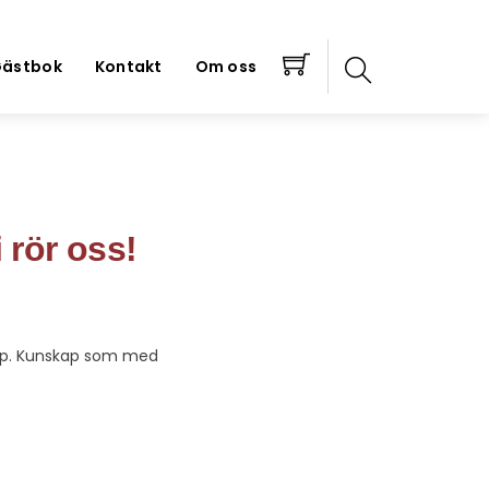
ästbok
Kontakt
Om oss
i rör oss!
kap. Kunskap som med