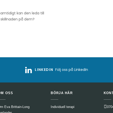
amtidigt kan den leda till
 skillnaden på dem?
LINKEDIN
Följ oss på LinkedIn
OM OSS
BÖRJA HÄR
KON
m Eva Brittain-Long
Individuell terapi
070
erlander