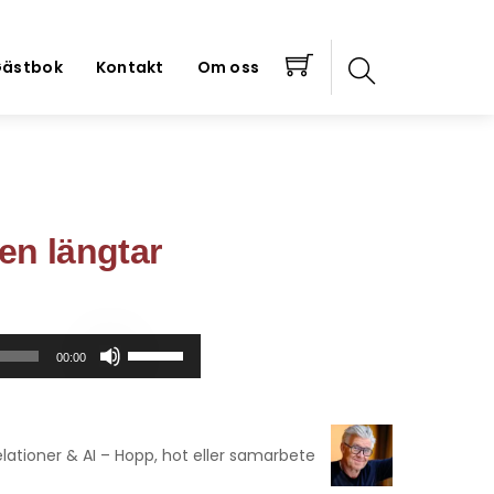
ästbok
Kontakt
Om oss
en längtar
Använd
00:00
upp/ner-
piltangenterna
för
att
lationer & AI – Hopp, hot eller samarbete
höja