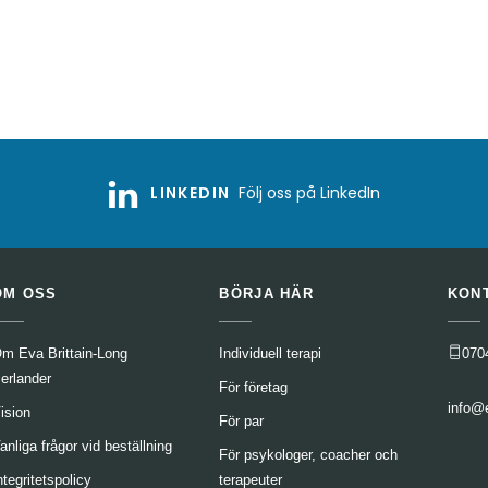
LINKEDIN
Följ oss på LinkedIn
OM OSS
BÖRJA HÄR
KON
m Eva Brittain-Long
Individuell terapi
070
erlander
För företag
info@
ision
För par
anliga frågor vid beställning
För psykologer, coacher och
ntegritetspolicy
terapeuter