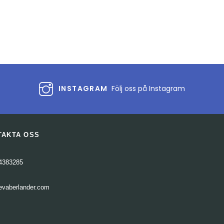
eller
sänka
volymen.
INSTAGRAM
Följ oss på Instagram
TAKTA OSS
4383285
evaberlander.com