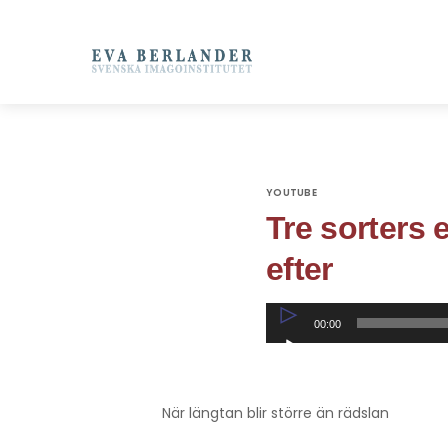
YOUTUBE
Tre sorters 
efter
Ljudspelare
00:00
När längtan blir större än rädslan