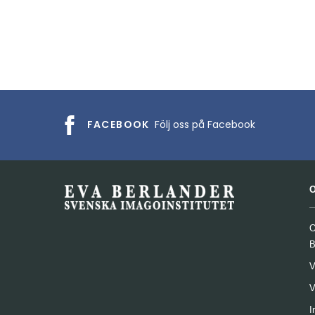
FACEBOOK
Följ oss på Facebook
O
B
V
V
I