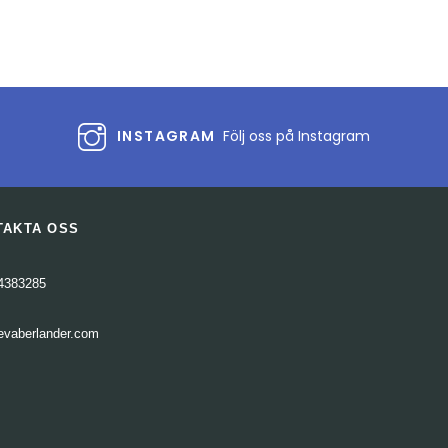
volymen.
INSTAGRAM
Följ oss på Instagram
TAKTA OSS
4383285
evaberlander.com