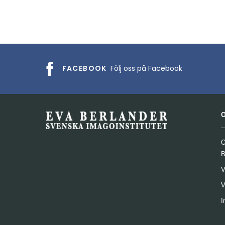
FACEBOOK
Följ oss på Facebook
O
B
V
V
I