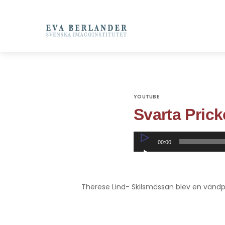
YOUTUBE
Svarta Pric
Ljudspelare
00:00
Therese Lind- Skilsmässan blev en vänd