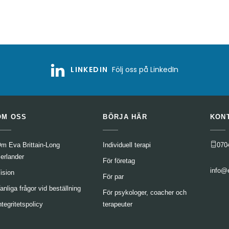
LINKEDIN
Följ oss på LinkedIn
OM OSS
BÖRJA HÄR
KON
m Eva Brittain-Long
Individuell terapi
070
erlander
För företag
info@
ision
För par
anliga frågor vid beställning
För psykologer, coacher och
ntegritetspolicy
terapeuter