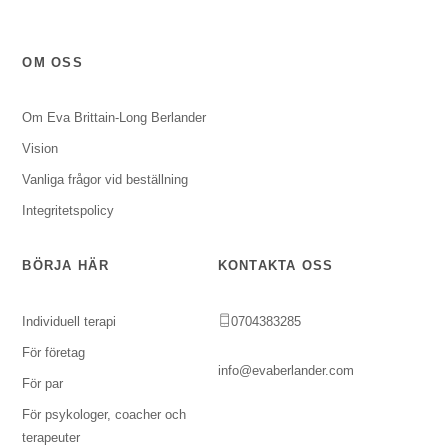
OM OSS
Om Eva Brittain-Long Berlander
Vision
Vanliga frågor vid beställning
Integritetspolicy
BÖRJA HÄR
KONTAKTA OSS
Individuell terapi
0704383285
För företag
info@evaberlander.com
För par
För psykologer, coacher och
terapeuter