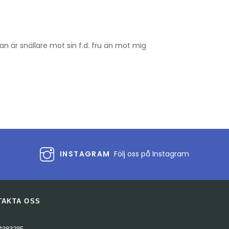
n är snällare mot sin f.d. fru än mot mig
INSTAGRAM
Följ oss på Instagram
TAKTA OSS