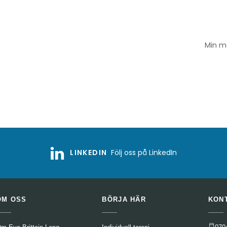
Min ma
LINKEDIN
Följ oss på LinkedIn
OM OSS
BÖRJA HÄR
KON