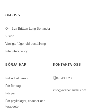
OM OSS
Om Eva Brittain-Long Berlander
Vision
Vanliga frågor vid beställning
Integritetspolicy
BÖRJA HÄR
KONTAKTA OSS
Individuell terapi
0704383285
För företag
info@evaberlander.com
För par
För psykologer, coacher och
terapeuter