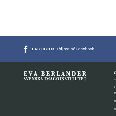
FACEBOOK
Följ oss på Facebook
O
B
V
V