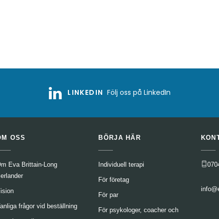
LINKEDIN
Följ oss på LinkedIn
OM OSS
BÖRJA HÄR
KON
m Eva Brittain-Long
Individuell terapi
070
erlander
För företag
info@
ision
För par
anliga frågor vid beställning
För psykologer, coacher och