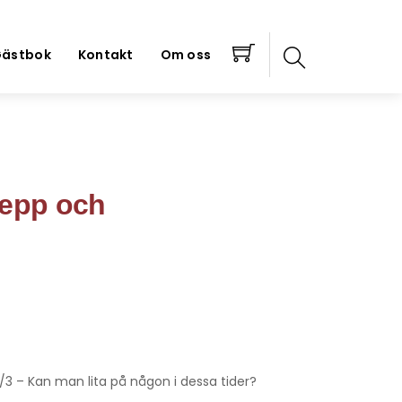
ästbok
Kontakt
Om oss
repp och
3 – Kan man lita på någon i dessa tider?