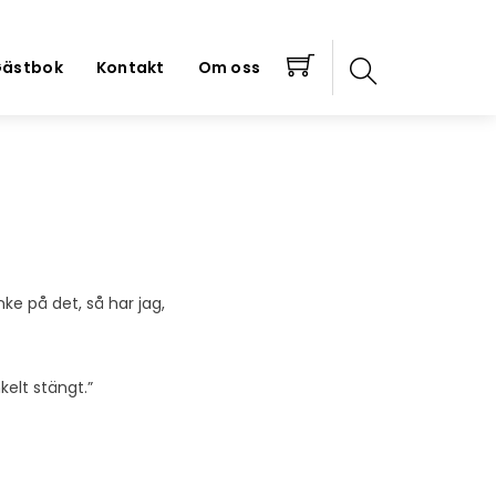
ästbok
Kontakt
Om oss
nke på det, så har jag,
kelt stängt.”