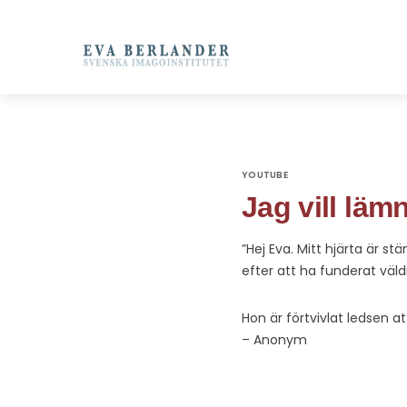
YOUTUBE
Jag vill läm
”Hej Eva. Mitt hjärta är st
efter att ha funderat väld
Hon är förtvivlat ledsen at
– Anonym