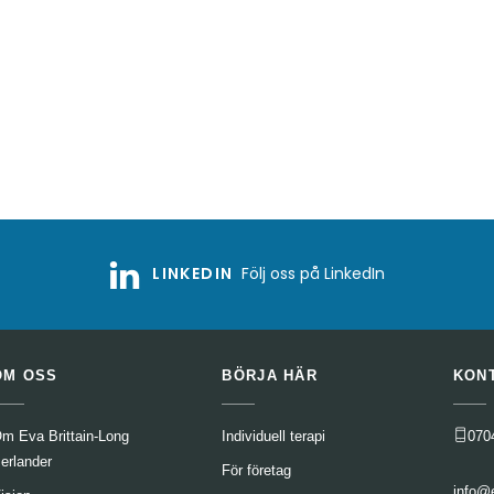
LINKEDIN
Följ oss på LinkedIn
OM OSS
BÖRJA HÄR
KON
m Eva Brittain-Long
Individuell terapi
070
erlander
För företag
info@