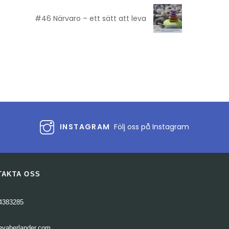
#46 Närvaro – ett sätt att leva
INSTAGRAM
Följ oss på Instagram
TAKTA OSS
4383285
evaberlander.com