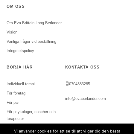
OM OSS
Om Eva Brittain-Long Berlander
Vision
Vanliga frågor vid beställning
Integritetspolicy
BÖRJA HÄR
KONTAKTA OSS
Individuell terapi
0704383285
För företag
info@evaberlander.com
För par
För psykologer, coacher och
terapeuter
Vi använder cookies för att se till att vi ger dig den bästa