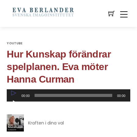
YOUTUBE
Hur Kunskap förändrar
spelplanen. Eva möter
Hanna Curman
Ljudspelare
00:00
00:00
Kraften i dina val