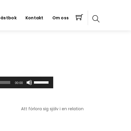
ästbok
Kontakt
Om oss
Använd
00:00
upp/ner-
piltangenterna
för
att
Att förlora sig själv i en relation
höja
eller
sänka