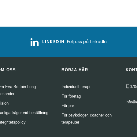
LINKEDIN
Följ oss på LinkedIn
OM OSS
BÖRJA HÄR
KON
m Eva Brittain-Long
Individuell terapi
070
erlander
För företag
info@
ision
För par
anliga frågor vid beställning
För psykologer, coacher och
ntegritetspolicy
terapeuter