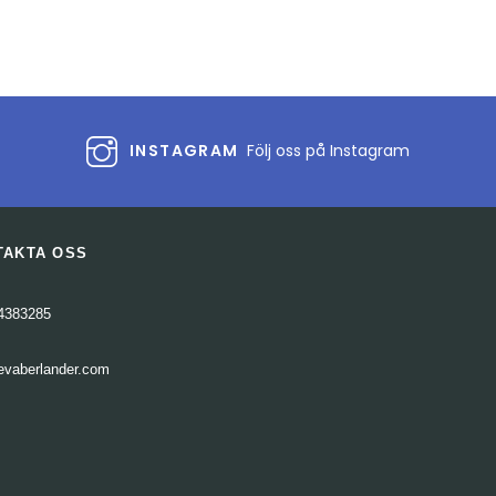
volymen.
INSTAGRAM
Följ oss på Instagram
TAKTA OSS
4383285
evaberlander.com