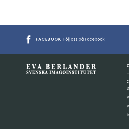
FACEBOOK
Följ oss på Facebook
O
B
V
V
I