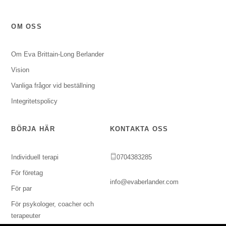
OM OSS
Om Eva Brittain-Long Berlander
Vision
Vanliga frågor vid beställning
Integritetspolicy
BÖRJA HÄR
KONTAKTA OSS
Individuell terapi
0704383285
För företag
info@evaberlander.com
För par
För psykologer, coacher och
terapeuter