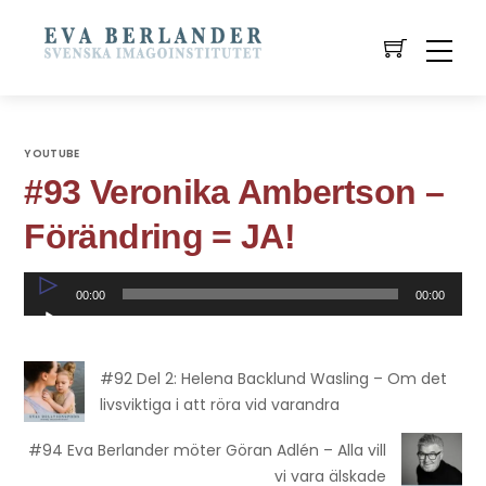
YOUTUBE
#93 Veronika Ambertson –
Förändring = JA!
Ljudspelare
00:00
00:00
#92 Del 2: Helena Backlund Wasling – Om det
livsviktiga i att röra vid varandra
#94 Eva Berlander möter Göran Adlén – Alla vill
vi vara älskade