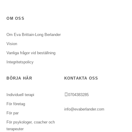
OM OSS
Om Eva Brittain-Long Berlander
Vision
Vanliga frågor vid beställning
Integritetspolicy
BÖRJA HÄR
KONTAKTA OSS
Individuell terapi
0704383285
För företag
info@evaberlander.com
För par
För psykologer, coacher och
terapeuter