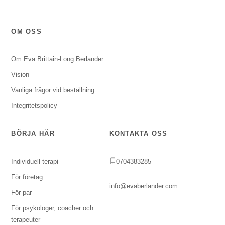
OM OSS
Om Eva Brittain-Long Berlander
Vision
Vanliga frågor vid beställning
Integritetspolicy
BÖRJA HÄR
KONTAKTA OSS
Individuell terapi
0704383285
För företag
info@evaberlander.com
För par
För psykologer, coacher och
terapeuter