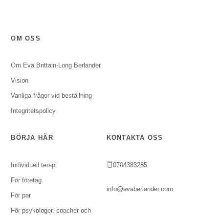
OM OSS
Om Eva Brittain-Long Berlander
Vision
Vanliga frågor vid beställning
Integritetspolicy
BÖRJA HÄR
KONTAKTA OSS
Individuell terapi
0704383285
För företag
info@evaberlander.com
För par
För psykologer, coacher och