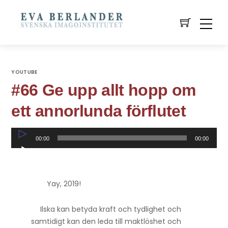
YOUTUBE
#66 Ge upp allt hopp om
ett annorlunda förflutet
Ljudspelare
00:00
00:00
Yay, 2019!
Ilska kan betyda kraft och tydlighet och
samtidigt kan den leda till maktlöshet och