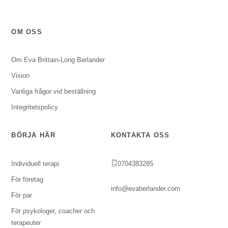
OM OSS
Om Eva Brittain-Long Berlander
Vision
Vanliga frågor vid beställning
Integritetspolicy
BÖRJA HÄR
KONTAKTA OSS
Individuell terapi
0704383285
För företag
info@evaberlander.com
För par
För psykologer, coacher och
terapeuter