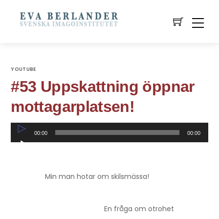
YOUTUBE
#53 Uppskattning öppnar
mottagarplatsen!
Ljudspelare
00:00
00:00
Min man hotar om skilsmässa!
En fråga om otrohet