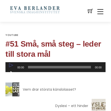
YOUTUBE
#51 Små, små steg – leder
till stora mål
Ljudspelare
00:00
00:00
Vem drar största känslolasset?
Dyslexi – ett hinder