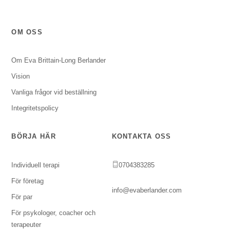
OM OSS
Om Eva Brittain-Long Berlander
Vision
Vanliga frågor vid beställning
Integritetspolicy
BÖRJA HÄR
KONTAKTA OSS
Individuell terapi
0704383285
För företag
info@evaberlander.com
För par
För psykologer, coacher och
terapeuter