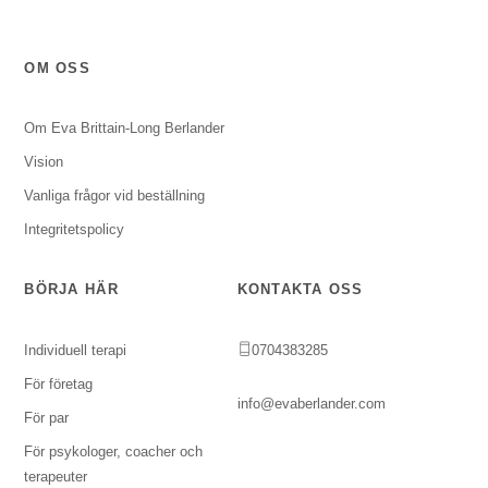
OM OSS
Om Eva Brittain-Long Berlander
Vision
Vanliga frågor vid beställning
Integritetspolicy
BÖRJA HÄR
KONTAKTA OSS
Individuell terapi
0704383285
För företag
info@evaberlander.com
För par
För psykologer, coacher och
terapeuter