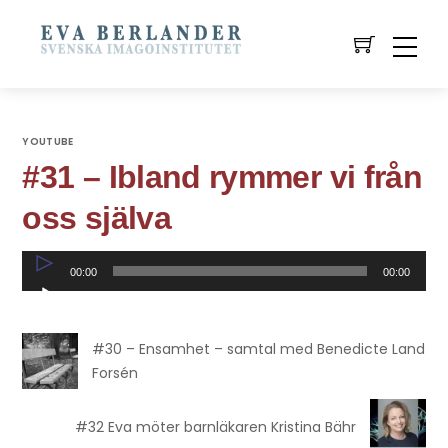
YOUTUBE
#31 – Ibland rymmer vi från
oss själva
Ljudspelare
00:00
00:00
#30 – Ensamhet – samtal med Benedicte Land
Forsén
#32 Eva möter barnläkaren Kristina Bähr