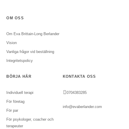
OM OSS
Om Eva Brittain-Long Berlander
Vision
Vanliga frågor vid beställning
Integritetspolicy
BÖRJA HÄR
KONTAKTA OSS
Individuell terapi
0704383285
För företag
info@evaberlander.com
För par
För psykologer, coacher och
terapeuter