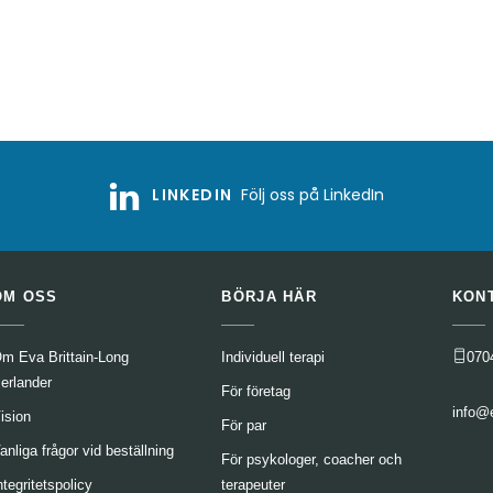
LINKEDIN
Följ oss på LinkedIn
OM OSS
BÖRJA HÄR
KON
m Eva Brittain-Long
Individuell terapi
070
erlander
För företag
info@
ision
För par
anliga frågor vid beställning
För psykologer, coacher och
ntegritetspolicy
terapeuter