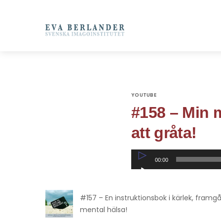
YOUTUBE
#158 – Min m
att gråta!
Ljudspelare
00:00
#157 – En instruktionsbok i kärlek, fra
mental hälsa!