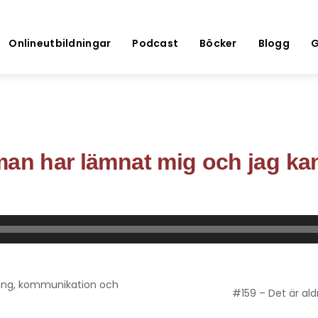
Onlineutbildningar
Podcast
Böcker
Blogg
G
an har lämnat mig och jag kan
mgång, kommunikation och
#159 – Det är ald