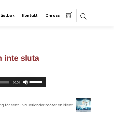
ästbok
Kontakt
Om oss
 inte sluta
Använd
00:00
upp/ner-
piltangenterna
för
att
rig för sent. Eva Berlander möter en klient
höja