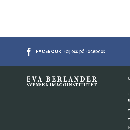
FACEBOOK
Följ oss på Facebook
O
B
V
V
I