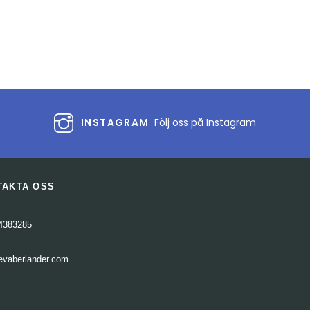
eller
sänka
volymen.
INSTAGRAM
Följ oss på Instagram
TAKTA OSS
4383285
evaberlander.com