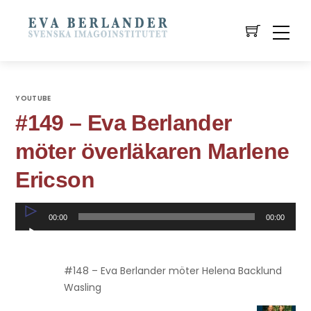
YOUTUBE
#149 – Eva Berlander
möter överläkaren Marlene
Ericson
Ljudspelare
00:00
00:00
#148 – Eva Berlander möter Helena Backlund
Wasling