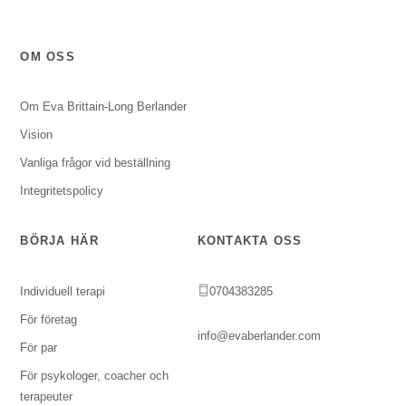
OM OSS
Om Eva Brittain-Long Berlander
Vision
Vanliga frågor vid beställning
Integritetspolicy
BÖRJA HÄR
KONTAKTA OSS
Individuell terapi
0704383285
För företag
info@evaberlander.com
För par
För psykologer, coacher och
terapeuter