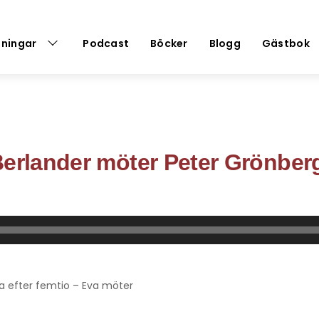
dningar
Podcast
Böcker
Blogg
Gästbok
Berlander möter Peter Grönber
sla efter femtio – Eva möter