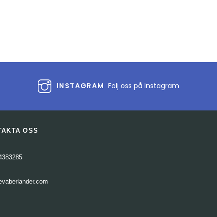
eller
sänka
volymen.
INSTAGRAM
Följ oss på Instagram
TAKTA OSS
4383285
evaberlander.com