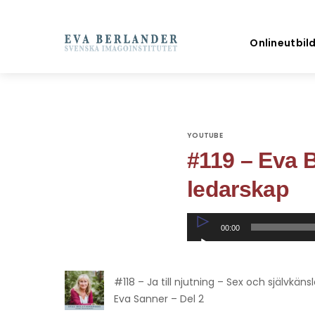
Onlineutbil
YOUTUBE
#119 – Eva 
ledarskap
Ljudspelare
00:00
#118 – Ja till njutning – Sex och självkän
Eva Sanner – Del 2