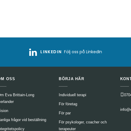
LINKEDIN
Följ oss på LinkedIn
OM OSS
BÖRJA HÄR
KON
m Eva Brittain-Long
Individuell terapi
070
erlander
För företag
info@
ision
För par
anliga frågor vid beställning
För psykologer, coacher och
ntegritetspolicy
terapeuter