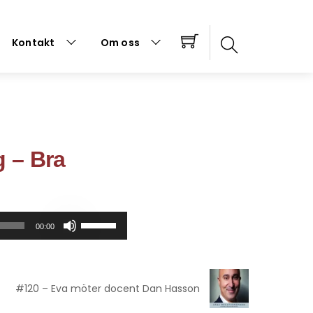
Kontakt
Om oss
g – Bra
Använd
00:00
upp/ner-
piltangenterna
för
att
#120 – Eva möter docent Dan Hasson
höja