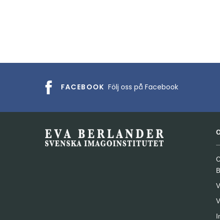
FACEBOOK
Följ oss på Facebook
O
B
V
V
I