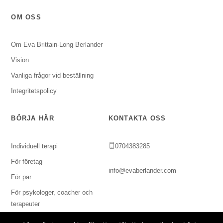
OM OSS
Om Eva Brittain-Long Berlander
Vision
Vanliga frågor vid beställning
Integritetspolicy
BÖRJA HÄR
KONTAKTA OSS
Individuell terapi
0704383285
För företag
info@evaberlander.com
För par
För psykologer, coacher och
terapeuter