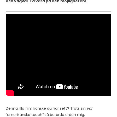
och vägval. Ta vara på den möjligheten!
Denna lilla film kanske du har sett? Trots sin
väl
“amerikanska touch” så berörde orden mig.