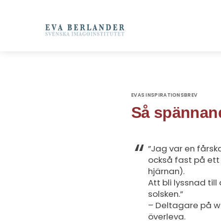
EVAS INSPIRATIONSBREV
Så spännan
”Jag var en fårska
också fast på ett
hjärnan).
Att bli lyssnad til
solsken.”
– Deltagare på wor
överleva.