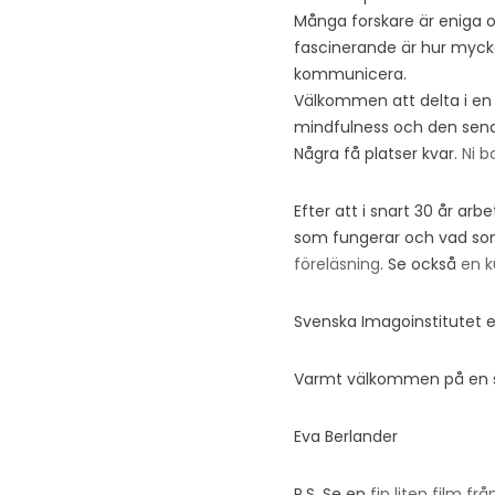
Många forskare är eniga o
fascinerande är hur mycke
kommunicera.
Välkommen att delta i en 
mindfulness och den senast
Några få platser kvar.
Ni b
Efter att i snart 30 år ar
som fungerar och vad som l
föreläsning
. Se också
en k
Svenska Imagoinstitutet er
Varmt välkommen på en 
Eva Berlander
P.S. Se en
fin liten film f