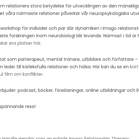
m relationers stora betydelse för utvecklingen av den mänskliga 
t våra närmaste relationer påverkar vår neuropsykologiska utvec
workshop för individer och par där dynamiken i Imago relationste
e forskningen inom neurobiologi blir levande. Närmast i tid är h
okar era platser här
.
betat som parterapeut, mental tränare, utbildare och författare 
eder till kärleksfulla relationer och hälsa. Här kan du se en
kort
ul film om konflikter
.
bjuder: podcast, böcker, föreläsningar, online utbildningar och l
spännande resa!
rån Harville Hendrix som grundade Imago Relationship Therapy
.