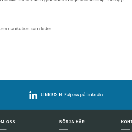
. Kommunikation som leder
LINKEDIN
Följ oss på LinkedIn
OM OSS
BÖRJA HÄR
KON