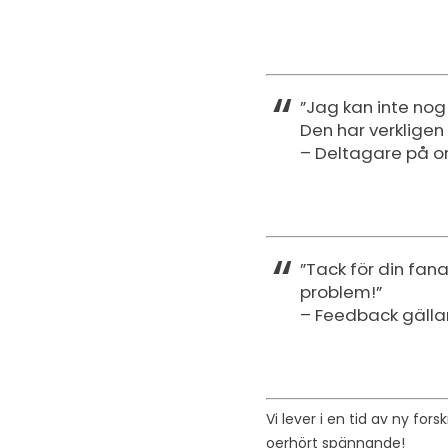
”Jag kan inte nog
Den har verkligen 
– Deltagare på onl
”Tack för din fan
problem!”
– Feedback gälland
Vi lever i en tid av ny fo
oerhört spännande!