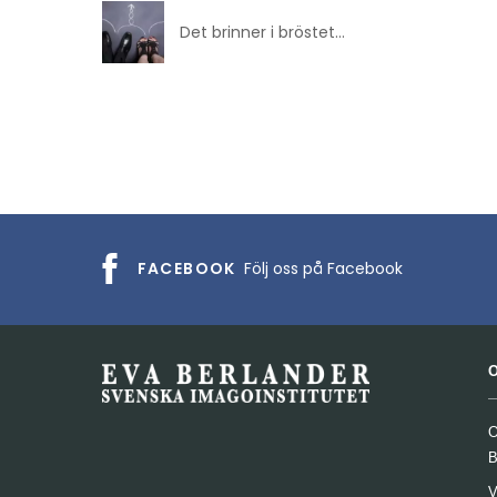
Det brinner i bröstet…
FACEBOOK
Följ oss på Facebook
O
B
V