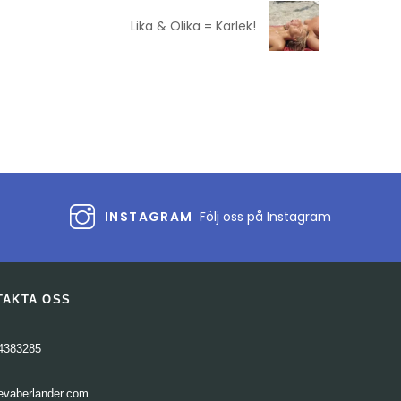
Lika & Olika = Kärlek!
INSTAGRAM
Följ oss på Instagram
TAKTA OSS
4383285
evaberlander.com