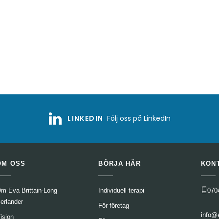
LINKEDIN
Följ oss på LinkedIn
OM OSS
BÖRJA HÄR
KON
m Eva Brittain-Long
Individuell terapi
070
erlander
För företag
info@
ision