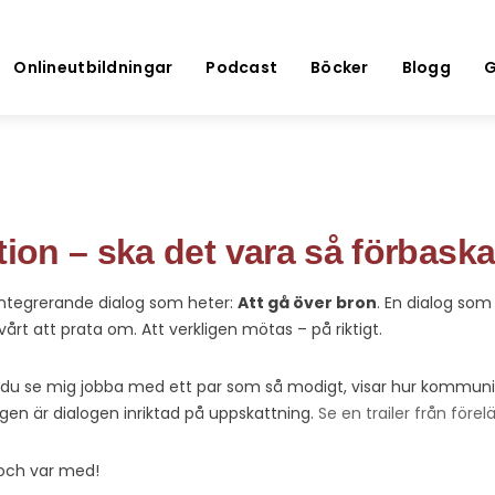
Onlineutbildningar
Podcast
Böcker
Blogg
G
on – ska det vara så förbaska
 integrerande dialog som heter:
Att gå över bron
. En dialog som
årt att prata om. Att verkligen mötas – på riktigt.
 du se mig jobba med ett par som så modigt, visar hur kommunika
gen är dialogen inriktad på uppskattning.
Se en trailer från före
 och var med!