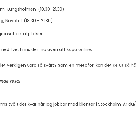
m, Kungsholmen. (18.30-21.30)
, Novotel. (18.30 – 21.30)
gränsat antal platser.
 med live, finns den nu även att
köpa online
.
det verkligen vara så svårt? Som en metafor, kan det
se ut så hä
nde resa!
nns två tider kvar när jag jobbar med klienter i Stockholm. Är du