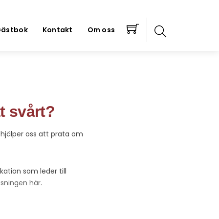
ästbok
Kontakt
Om oss
t svårt?
 hjälper oss att prata om
tion som leder till
läsningen här
.