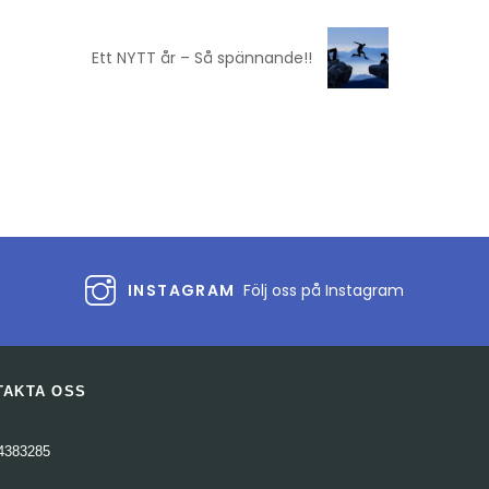
Ett NYTT år – Så spännande!!
INSTAGRAM
Följ oss på Instagram
TAKTA OSS
4383285