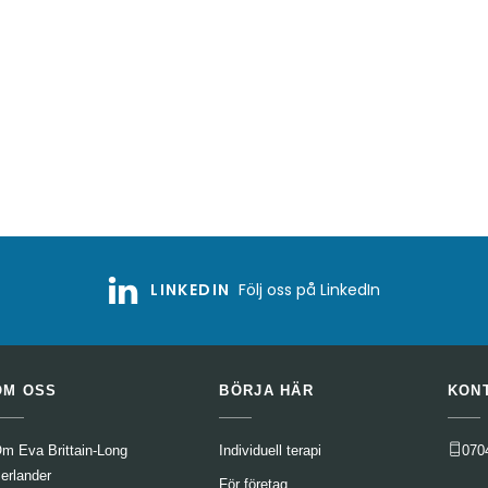
LINKEDIN
Följ oss på LinkedIn
OM OSS
BÖRJA HÄR
KON
m Eva Brittain-Long
Individuell terapi
070
erlander
För företag