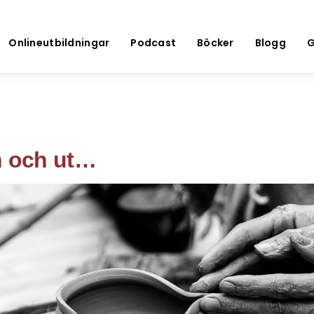
Onlineutbildningar
Podcast
Böcker
Blogg
G
n och ut…