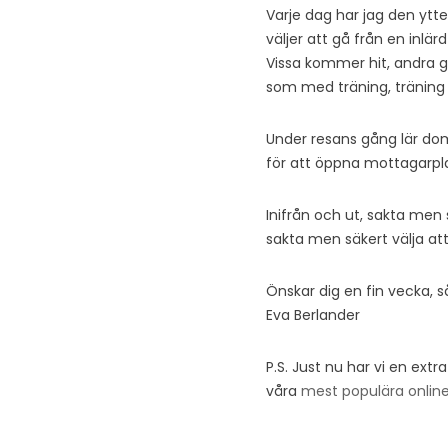
Varje dag har jag den ytte
väljer att gå från en inlär
Vissa kommer hit, andra g
som med träning, träning 
Under resans gång lär dom 
för att öppna mottagarpl
Inifrån och ut, sakta men sä
sakta men säkert välja at
Önskar dig en fin vecka, så
Eva Berlander
P.S. Just nu har vi en extr
våra
mest populära online