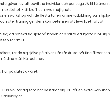
rsta gåvan av att bevittna individer och par säga JA til förändrin
d maktlöshet – till kraft och nya möjligheter.
år en workshop och de flesta tar en online-utbildning som hjälp
och åter träning ger dem kompetensen att leva livet fullt ut.
sig; att smeka sig själv på kinden och sätta ett hjärta runt sig s
atsen för NYTT.
kert, tar de sig själva på allvar. Här får du se två fina filmer som 
t nå dina mål.
Här
och
här
.
 här på slutet av året.
a
JULKLAPP
för dig som har bestämt dig. Du får en extra workshop 
 utbildningar
.