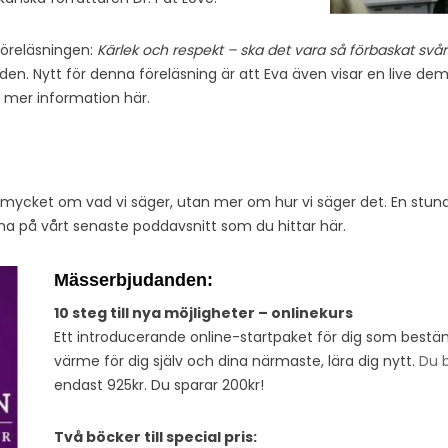
 föreläsningen:
Kärlek och respekt – ska det vara så förbaskat svår
en. Nytt för denna föreläsning är att Eva även visar en live dem
r mer information här.
å mycket om vad vi säger, utan mer om hur vi säger det. En stund 
sna på vårt senaste poddavsnitt som du hittar här.
Mässerbjudanden:
10 steg till nya möjligheter – onlinekurs
Ett introducerande online-startpaket för dig som bestäm
värme för dig själv och dina närmaste, lära dig nytt.
Du b
endast 925kr. Du sparar 200kr!
Två böcker till special pris: