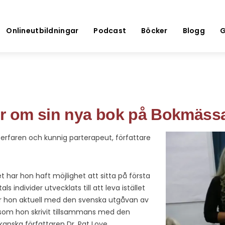
Onlineutbildningar
Podcast
Böcker
Blogg
G
er om sin nya bok på Bokmäss
 erfaren och kunnig parterapeut, författare
 har hon haft möjlighet att sitta på första
s individer utvecklats till att leva istället
 är hon aktuell med den svenska utgåvan av
om hon skrivit tillsammans med den
anska författaren Dr. Pat Love.