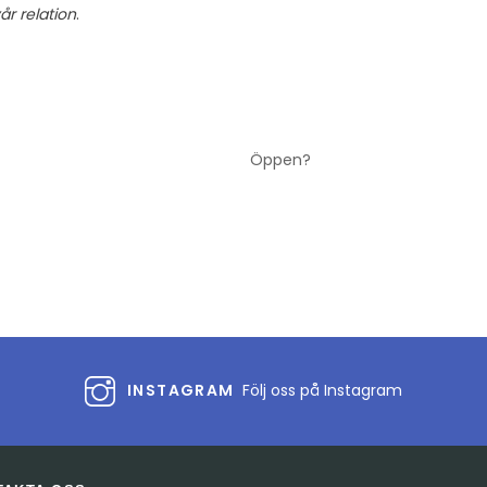
år relation
.
Öppen?
INSTAGRAM
Följ oss på Instagram