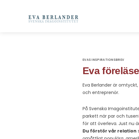
EVAS INSPIRATIONSBREV
Eva föreläs
Eva Berlander är omtyckt,
och entreprenör.
På Svenska Imagoinstitutet
parkett när par och tusental
för att överleva. Just nu
Du förstör vår relation
s
omåttligt populära, amerik