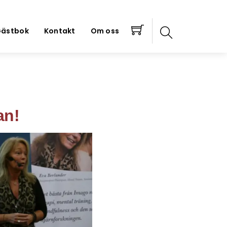
ästbok
Kontakt
Om oss
an!