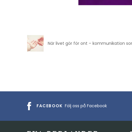
När livet gör för ont – kommunikation som
FACEBOOK
Följ oss på Facebook