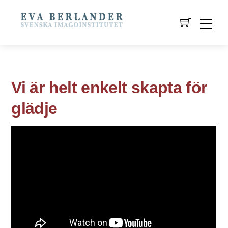
Vi är helt enkelt skapta för
glädje