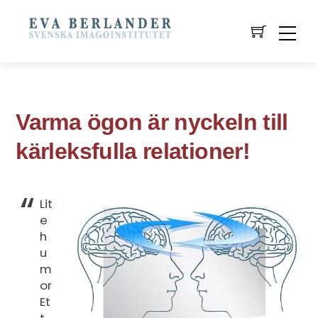
Varma ögon är nyckeln till
kärleksfulla relationer!
Lit
e
h
u
m
or
Et
t