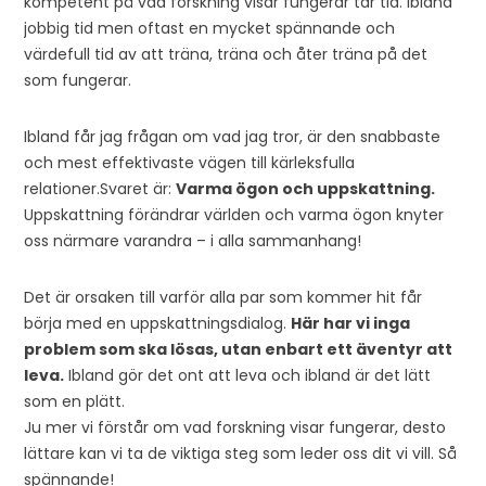
kompetent på vad forskning visar fungerar tar tid. Ibland
jobbig tid men oftast en mycket spännande och
värdefull tid av att träna, träna och åter träna på det
som fungerar.
Ibland får jag frågan om vad jag tror, är den snabbaste
och mest effektivaste vägen till kärleksfulla
relationer.Svaret är:
Varma ögon och uppskattning.
Uppskattning förändrar världen och varma ögon knyter
oss närmare varandra – i alla sammanhang!
Det är orsaken till varför alla par som kommer hit får
börja med en uppskattningsdialog.
Här har vi inga
problem som ska lösas, utan enbart ett äventyr att
leva.
Ibland gör det ont att leva och ibland är det lätt
som en plätt.
Ju mer vi förstår om vad forskning visar fungerar, desto
lättare kan vi ta de viktiga steg som leder oss dit vi vill. Så
spännande!