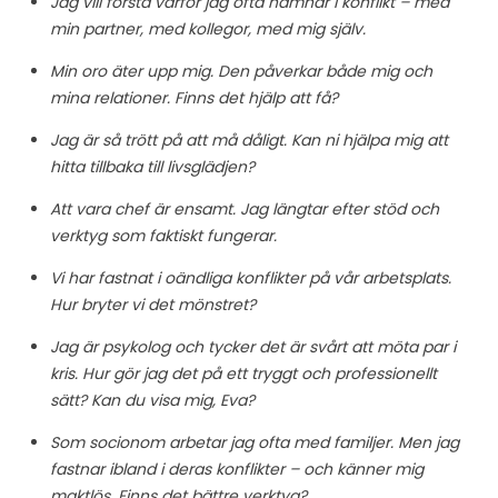
Jag vill förstå varför jag ofta hamnar i konflikt – med
min partner, med kollegor, med mig själv.
Min oro äter upp mig. Den påverkar både mig och
mina relationer. Finns det hjälp att få?
Jag är så trött på att må dåligt. Kan ni hjälpa mig att
hitta tillbaka till livsglädjen?
Att vara chef är ensamt. Jag längtar efter stöd och
verktyg som faktiskt fungerar.
Vi har fastnat i oändliga konflikter på vår arbetsplats.
Hur bryter vi det mönstret?
Jag är psykolog och tycker det är svårt att möta par i
kris. Hur gör jag det på ett tryggt och professionellt
sätt? Kan du visa mig, Eva?
Som socionom arbetar jag ofta med familjer. Men jag
fastnar ibland i deras konflikter – och känner mig
maktlös. Finns det bättre verktyg?