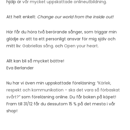
hjälp är
vår mycket uppskattade onlineutbildning
.
Att helt enkelt:
Change our world from the inside out!
Här får du höra två berörande sånger, som triggar min
glädje av att ta ett personligt ansvar för mig själv och
mitt liv:
Gabriellas sång
. och
Open your heart
.
Allt kan bli så mycket bättre!
Eva Berlander
Nu har vi även min uppskattade föreläsning: ”
Kärlek,
respekt och kommunikation – ska det vara så förbaskat
svårt?
” som föreläsning online. Du får boken på köpet!
Fram till 31/12 får du dessutom 15 % på det mesta i vår
shop!