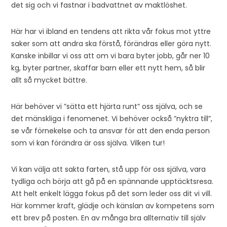
det sig och vi fastnar i badvattnet av maktlöshet.
Här har vi ibland en tendens att rikta vår fokus mot yttre
saker som att andra ska förstå, förändras eller göra nytt.
Kanske inbillar vi oss att om vi bara byter jobb, går ner 10
kg, byter partner, skaffar barn eller ett nytt hem, så blir
allt så mycket bättre.
Här behöver vi ”sätta ett hjärta runt” oss själva, och se
det mänskliga i fenomenet. Vi behöver också ”nyktra till”,
se vår förnekelse och ta ansvar för att den enda person
som vi kan förändra är oss själva. Vilken tur!
Vi kan välja att sakta farten, stå upp för oss själva, vara
tydliga och börja att gå på en spännande upptäcktsresa.
Att helt enkelt lägga fokus på det som leder oss dit vi vill.
Här kommer kraft, glädje och känslan av kompetens som
ett brev på posten. En av många bra allternativ till själv