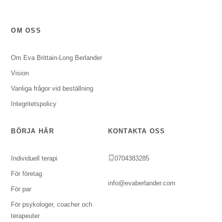
OM OSS
Om Eva Brittain-Long Berlander
Vision
Vanliga frågor vid beställning
Integritetspolicy
BÖRJA HÄR
KONTAKTA OSS
Individuell terapi
0704383285
För företag
info@evaberlander.com
För par
För psykologer, coacher och
terapeuter