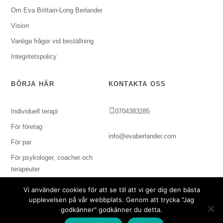
Om Eva Brittain-Long Berlander
Vision
Vanliga frågor vid beställning
Integritetspolicy
BÖRJA HÄR
KONTAKTA OSS
Individuell terapi
0704383285
För företag
info@evaberlander.com
För par
För psykologer, coacher och
terapeuter
Vi använder cookies för att se till att vi ger dig den bästa
upplevelsen på vår webbplats. Genom att trycka "Jag
godkänner" godkänner du detta.
Copyright © 2024 Svenska Imagoinstitutet. Alla rättigheter