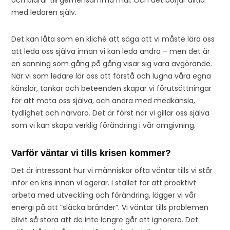
och bidrar till gemensamma mål. Och det börjar alltid
med ledaren själv.
Det kan låta som en kliché att säga att vi måste lära oss
att leda oss själva innan vi kan leda andra – men det är
en sanning som gång på gång visar sig vara avgörande.
När vi som ledare lär oss att förstå och lugna våra egna
känslor, tankar och beteenden skapar vi förutsättningar
för att möta oss själva, och andra med medkänsla,
tydlighet och närvaro. Det är först när vi gillar oss själva
som vi kan skapa verklig förändring i vår omgivning.
Varför väntar vi tills krisen kommer?
Det är intressant hur vi människor ofta väntar tills vi står
inför en kris innan vi agerar. I stället för att proaktivt
arbeta med utveckling och förändring, lägger vi vår
energi på att ”släcka bränder”. Vi väntar tills problemen
blivit så stora att de inte längre går att ignorera. Det