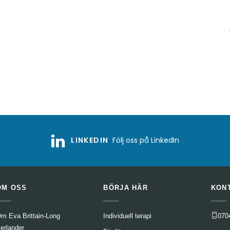
LINKEDIN
Följ oss på LinkedIn
OM OSS
BÖRJA HÄR
KON
m Eva Brittain-Long
Individuell terapi
070
erlander