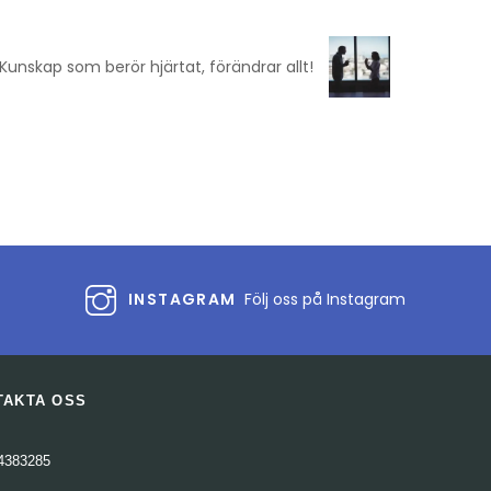
Kunskap som berör hjärtat, förändrar allt!
INSTAGRAM
Följ oss på Instagram
TAKTA OSS
4383285