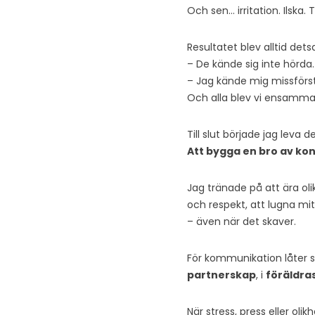
Och sen… irritation. Ilska. 
Resultatet blev alltid de
– De kände sig inte hörda.
– Jag kände mig missförs
Och alla blev vi ensamma
Till slut började jag leva d
Att bygga en bro av kon
Jag tränade på att ära oli
och respekt, att lugna mi
– även när det skaver.
För kommunikation låter så
partnerskap
, i
föräldra
När stress, press eller oli