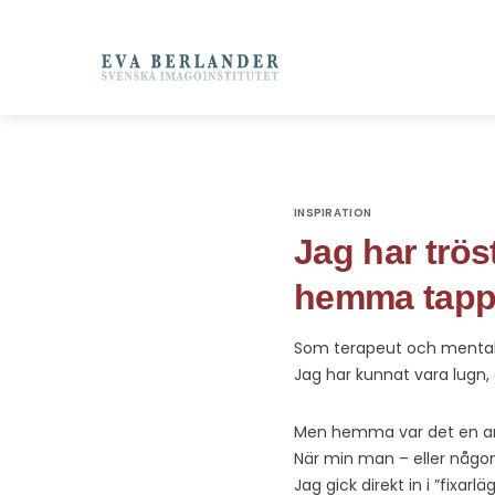
INSPIRATION
Jag har trös
hemma tappa
Som terapeut och mental t
Jag har kunnat vara lugn, 
Men hemma var det en an
När min man – eller någon
Jag gick direkt in i ”fixarlä