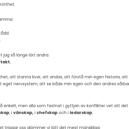
Trötthet.
tsamma:
tådd.
.
et jag så länge lärt andra:
takt.
khet, att stanna kvar, att andas, att förstå min egen historia, a
tt eget nervsystem, att se både min egen och den andres sårbar
 enkelt, men alla som fastnat i gyttjan av konflikter vet att det
skap
, i
vänskap,
i
chefskap
och i
ledarskap
.
khet triggar oss glömmer vi lätt det mest mänskliga: