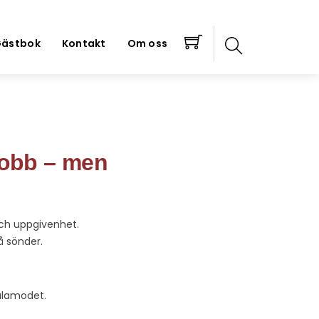
ästbok
Kontakt
Om oss
 jobb – men
och uppgivenhet.
å sönder.
ålamodet.