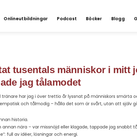
Onlineutbildningar
Podcast
Böcker
Blogg
G
tat tusentals människor i mitt
de jag tålamodet
ränare har jag i över trettio år lyssnat på människors smärta 
empatisk och tålmodig – hålla det som är svårt, utan att själv g
nan historia.
 annan nära – var missnöjd eller klagade, tappade jag snabbt t
ge”: full av idéer, lösningar och energi.