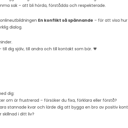
samma sak – att bli hörda, förstådda och respekterade.
 onlineutbildningen
En konflikt så spännande
– för att visa hur
klig dialog.
hinder.
 till dig själv, till andra och till kontakt som bär. 💗
med dig:
 om är frustrerad – försöker du fixa, förklara eller förstå?
ra stannade kvar och lärde dig att bygga en bro av positiv kon
skillnad i ditt liv?