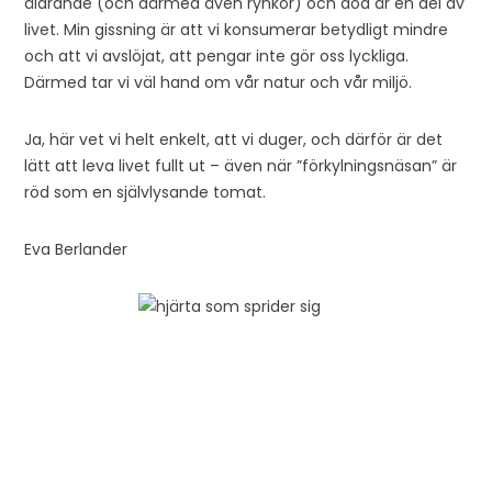
åldrande (och därmed även rynkor) och död är en del av
livet. Min gissning är att vi konsumerar betydligt mindre
och att vi avslöjat, att pengar inte gör oss lyckliga.
Därmed tar vi väl hand om vår natur och vår miljö.
Ja, här vet vi helt enkelt, att vi duger, och därför är det
lätt att leva livet fullt ut – även när ”förkylningsnäsan” är
röd som en självlysande tomat.
Eva Berlander