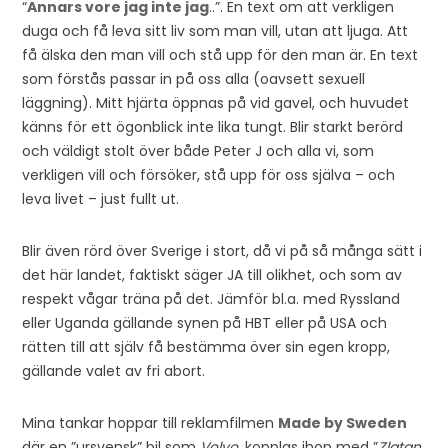
“
Annars vore jag inte jag
..”. En text om att verkligen
duga och få leva sitt liv som man vill, utan att ljuga. Att
få älska den man vill och stå upp för den man är. En text
som förstås passar in på oss alla (oavsett sexuell
läggning). Mitt hjärta öppnas på vid gavel, och huvudet
känns för ett ögonblick inte lika tungt. Blir starkt berörd
och väldigt stolt över både Peter J och alla vi, som
verkligen vill och försöker, stå upp för oss själva – och
leva livet – just fullt ut.
Blir även rörd över Sverige i stort, då vi på så många sätt i
det här landet, faktiskt säger JA till olikhet, och som av
respekt vågar träna på det. Jämför bl.a. med Ryssland
eller Uganda gällande synen på HBT eller på USA och
rätten till att själv få bestämma över sin egen kropp,
gällande valet av fri abort.
Mina tankar hoppar till reklamfilmen
Made by Sweden
där en ”ursvensk” bil som
Volvo
, kopplas ihop med ”
Zlatan