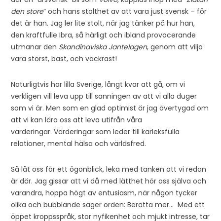
den store
” och hans stolthet av att vara just svensk – för
det är han. Jag ler lite stolt, när jag tänker på hur han,
den kraftfulle Ibra, så härligt och ibland provocerande
utmanar den
Skandinaviska Jantelagen
, genom att vilja
vara störst, bäst, och vackrast!
Naturligtvis har lilla Sverige, långt kvar att gå, om vi
verkligen vill leva upp till sanningen av att vi alla duger
som vi är. Men som en glad optimist är jag övertygad om
att vi kan lära oss att leva utifrån våra
värderingar. Värderingar som leder till kärleksfulla
relationer, mental hälsa och världsfred.
Så låt oss för ett ögonblick, leka med tanken att vi redan
är där. Jag gissar att vi då med lätthet hör oss själva och
varandra, hoppa högt av entusiasm, när någon tycker
olika och bubblande säger orden: Berätta mer… Med ett
öppet kroppsspråk, stor nyfikenhet och mjukt intresse, tar