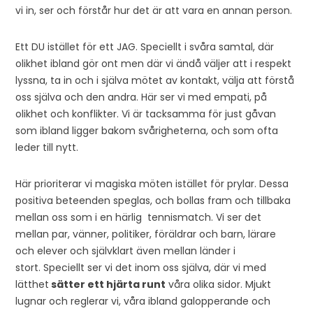
vi in, ser och förstår hur det är att vara en annan person.
Ett DU istället för ett JAG. Speciellt i svåra samtal, där
olikhet ibland gör ont men där vi ändå väljer att i respekt
lyssna, ta in och i själva mötet av kontakt, välja att förstå
oss själva och den andra. Här ser vi med empati, på
olikhet och konflikter. Vi är tacksamma för just gåvan
som ibland ligger bakom svårigheterna, och som ofta
leder till nytt.
Här prioriterar vi magiska möten istället för prylar. Dessa
positiva beteenden speglas, och bollas fram och tillbaka
mellan oss som i en härlig tennismatch. Vi ser det
mellan par, vänner, politiker, föräldrar och barn, lärare
och elever och självklart även mellan länder i
stort. Speciellt ser vi det inom oss själva, där vi med
lätthet
sätter ett hjärta runt
våra olika sidor. Mjukt
lugnar och reglerar vi, våra ibland galopperande och