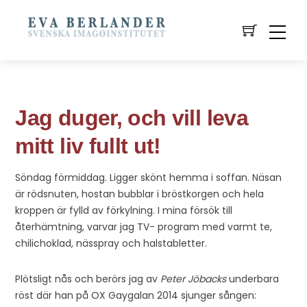
Jag duger, och vill leva
mitt liv fullt ut!
Söndag förmiddag. Ligger skönt hemma i soffan. Näsan
är rödsnuten, hostan bubblar i bröstkorgen och hela
kroppen är fylld av förkylning. I mina försök till
återhämtning, varvar jag TV- program med varmt te,
chilichoklad, nässpray och halstabletter.
Plötsligt nås och berörs jag av
Peter Jöbacks
underbara
röst där han på OX Gaygalan 2014 sjunger sången: