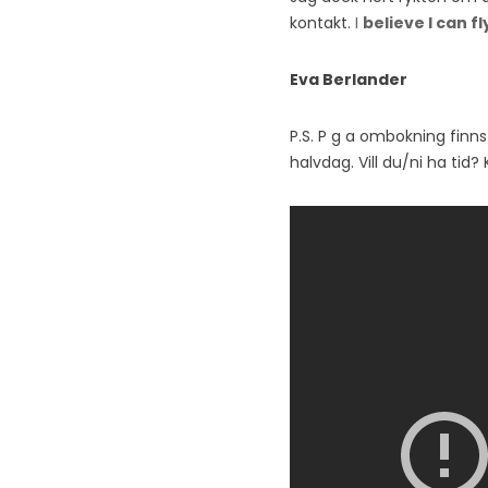
kontakt.
I
believe I can fl
Eva Berlander
P.S. P g a ombokning finns
halvdag. Vill du/ni ha ti