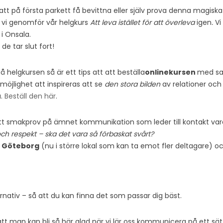
att på första parkett få bevittna eller själv prova denna magisk
 vi genomför vår helgkurs
Att leva istället för att överleva
igen
.
Vi
i Onsala.
de tar slut fort!
 helgkursen så är ett tips att att beställa
onlinekursen
med sa
öjlighet att inspireras att se
den stora bilden
av relationer och 
a.
Beställ den här
.
tt smakprov på ämnet kommunikation som leder till kontakt var
och respekt – ska det vara så förbaskat svårt?
 i Göteborg
(nu i större lokal som kan ta emot fler deltagare) 
lternativ – så att du kan finna det som passar dig bäst.
t man kan bli så här glad när vi lär oss kommunicera på ett sätt