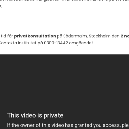
y
.
 tid för
privatkonsultation
på Södermalm, Stockholm den
2 n
d? Kontakta institutet på 0300-13442 omgående!