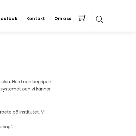
ästbok
Kontakt
Om oss
 hälsa. Hörd och begripen
rvsystemet och vi känner
rbete på institutet. Vi
ening”.