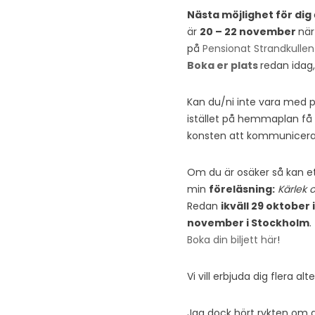
Nästa möjlighet för dig
är
20 – 22 november
när
på
Pensionat Strandkullen
Boka er plats
redan idag, 
Kan du/ni inte vara med på
istället på hemmaplan få m
konsten att kommunicer
Om du är osäker så kan e
min
föreläsning:
Kärlek 
Redan
ikväll 29 oktober
november i Stockholm
.
Boka din biljett här
!
Vi vill erbjuda dig flera a
Jag dock hört rykten om at