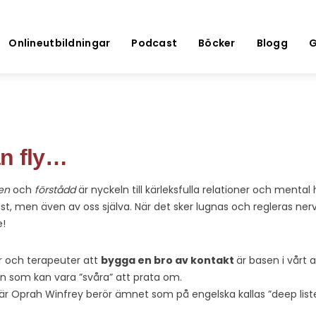
Onlineutbildningar
Podcast
Böcker
Blogg
G
an fly…
en
och
förstådd
är nyckeln till kärleksfulla relationer och mental
t, men även av oss själva. När det sker lugnas och regleras ne
e!
ar och terapeuter att
bygga en bro av kontakt
är basen i vårt a
n som kan vara ”svåra” att prata om.
är Oprah Winfrey berör ämnet som på engelska kallas ”deep list