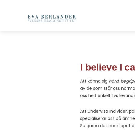
I believe I c
Att känna sig
hörd,
begrip
av de som står oss närmas
oss helt enkelt livs levand
Att undervisa individer, p
specialiserar oss på ämne
Se gärna det
här
klippet d