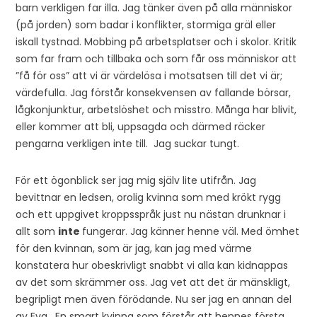
barn verkligen far illa. Jag tänker även på alla människor
(på jorden) som badar i konflikter, stormiga gräl eller
iskall tystnad. Mobbing på arbetsplatser och i skolor. Kritik
som far fram och tillbaka och som får oss människor att
”få för oss” att vi är värdelösa i motsatsen till det vi är;
värdefulla. Jag förstår konsekvensen av fallande börsar,
lågkonjunktur, arbetslöshet och misstro. Många har blivit,
eller kommer att bli, uppsagda och därmed räcker
pengarna verkligen inte till. Jag suckar tungt.
För ett ögonblick ser jag mig själv lite utifrån. Jag
bevittnar en ledsen, orolig kvinna som med krökt rygg
och ett uppgivet kroppsspråk just nu nästan drunknar i
allt som
inte
fungerar. Jag känner henne väl. Med ömhet
för den kvinnan, som är jag, kan jag med värme
konstatera hur obeskrivligt snabbt vi alla kan kidnappas
av det som skrämmer oss. Jag vet att det är mänskligt,
begripligt men även förödande. Nu ser jag en annan del
av Eva. En smart kvinna som förstår att hennes första