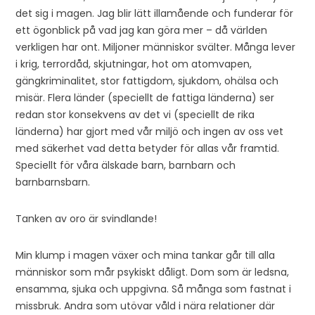
det sig i magen. Jag blir lätt illamående och funderar för
ett ögonblick på vad jag kan göra mer – då världen
verkligen har ont. Miljoner människor svälter. Många lever
i krig, terrordåd, skjutningar, hot om atomvapen,
gängkriminalitet, stor fattigdom, sjukdom, ohälsa och
misär. Flera länder (speciellt de fattiga länderna) ser
redan stor konsekvens av det vi (speciellt de rika
länderna) har gjort med vår miljö och ingen av oss vet
med säkerhet vad detta betyder för allas vår framtid.
Speciellt för våra älskade barn, barnbarn och
barnbarnsbarn.
Tanken av oro är svindlande!
Min klump i magen växer och mina tankar går till alla
människor som mår psykiskt dåligt. Dom som är ledsna,
ensamma, sjuka och uppgivna. Så många som fastnat i
missbruk. Andra som utövar våld i nära relationer där