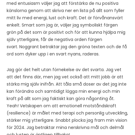
med entusiasm väljer jag att förstärka de nu positiva
känslorna genom att skriva ner en lista på allt som fyller
mitt liv med energi, lust och kraft. Det är förvånansvärt
enkelt. Smart som jag är, väljer jag symboliskt färgen
grön på det som är positivt och för att kunna hjälpa mig
själv ytterligare, får de negativa orden färgen
svart. Noggrant betraktar jag den gröna texten och de få
ord som dyker upp i en svart nyans, raderas.
Jag gör det helt utan förnekelse av det svarta. Jag vet
att det finns där, men jag vet också att mitt jobb är att
stärka mig själv inifrån. Att tåla små doser av det jag inte
kan förändra och samtidigt lägga min energi och min
kraft på allt som jag faktiskt kan göra någonting åt.
Yeah! Vetskapen om att emotionell motståndskraft
(resilience) är målet med terapi och personlig utveckling,
stärker mig ytterligare. Snabbt plocka jag fram min vision
för 2024. Jag betraktar mina nerskrivna mål och delmål
och lusten är äntligen tillbaka!