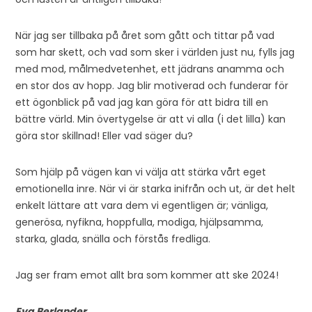
När jag ser tillbaka på året som gått och tittar på vad
som har skett, och vad som sker i världen just nu, fylls jag
med mod, målmedvetenhet, ett jädrans anamma och
en stor dos av hopp. Jag blir motiverad och funderar för
ett ögonblick på vad jag kan göra för att bidra till en
bättre värld. Min övertygelse är att vi alla (i det lilla) kan
göra stor skillnad! Eller vad säger du?
Som hjälp på vägen kan vi välja att stärka vårt eget
emotionella inre. När vi är starka inifrån och ut, är det helt
enkelt lättare att vara dem vi egentligen är; vänliga,
generösa, nyfikna, hoppfulla, modiga, hjälpsamma,
starka, glada, snälla och förstås fredliga.
Jag ser fram emot allt bra som kommer att ske 2024!
Eva Berlander