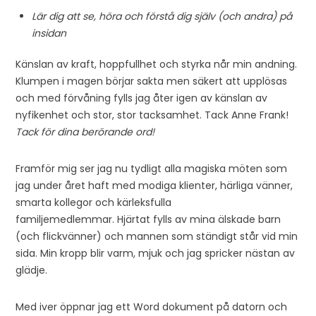
Lär dig att se, höra och förstå dig själv (och andra) på
insidan
Känslan av kraft, hoppfullhet och styrka når min andning.
Klumpen i magen börjar sakta men säkert att upplösas
och med förvåning fylls jag åter igen av känslan av
nyfikenhet och stor, stor tacksamhet. Tack Anne Frank!
Tack för dina berörande ord!
Framför mig ser jag nu tydligt alla magiska möten som
jag under året haft med modiga klienter, härliga vänner,
smarta kollegor och kärleksfulla
familjemedlemmar. Hjärtat fylls av mina älskade barn
(och flickvänner) och mannen som ständigt står vid min
sida. Min kropp blir varm, mjuk och jag spricker nästan av
glädje.
Med iver öppnar jag ett Word dokument på datorn och