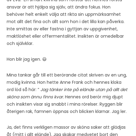
ansvar är att hjälpa sig själv, att ändra fokus. Hon
behöver helt enkelt välja att rikta sin uppmärksamhet
mot allt det fina och allt som hon i det lilla kan påverka.
Inte smittas av eller fastna i gyttjan av uppgivenhet,
maktlöshet eller offermentalitet. Insikten är omedelbar
och självklar.
Hon blir jag igen. 😃
Mina tankar går till ett berörande citat skriven av en ung,
modig kvinna. Hon hette Anne Frank och hennes kloka
ord löd så här: ”
Jag tänker inte på elände utan på allt det
sköna som ännu finns kvar.
Hennes ord berör mig djupt
och insikten visar sig snabbt i mina rörelser. Ryggen blir
återigen rak, famnen öppnas och blicken klarnar. Jag ler.
Ja, det finns verkligen massor av sköna saker att glädjas
åt (mitt i allt elände). Jag skakar medvetet bort den