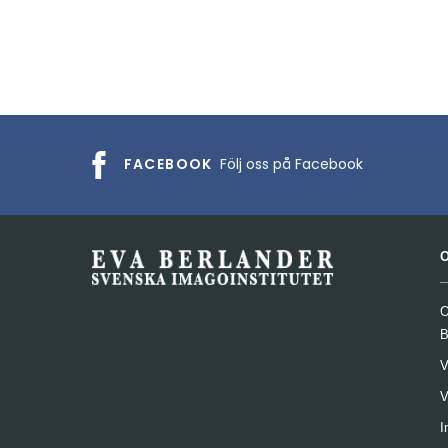
FACEBOOK
Följ oss på Facebook
O
B
V
V
I