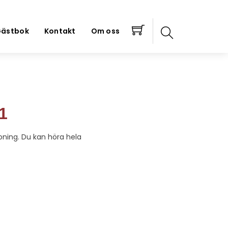
ästbok
Kontakt
Om oss
1
oning. Du kan höra hela