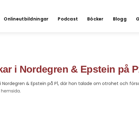
Onlineutbildningar
Podcast
Böcker
Blogg
G
ar i Nordegren & Epstein på P
i Nordegren & Epstein på P1, där hon talade om otrohet och förs
s hemsida
.