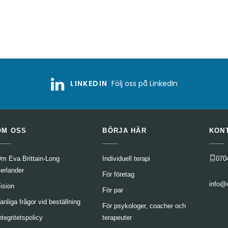
LINKEDIN
Följ oss på LinkedIn
OM OSS
BÖRJA HÄR
KON
m Eva Brittain-Long
Individuell terapi
070
erlander
För företag
info@
ision
För par
anliga frågor vid beställning
För psykologer, coacher och
ntegritetspolicy
terapeuter