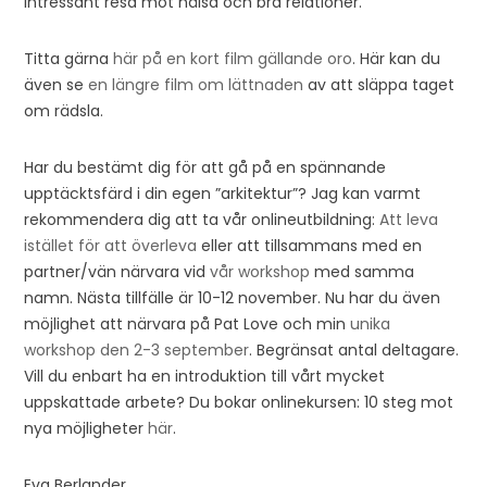
intressant resa mot hälsa och bra relationer.
Titta gärna
här på en kort film gällande oro
. Här kan du
även se
en längre film om lättnaden
av att släppa taget
om rädsla.
Har du bestämt dig för att gå på en spännande
upptäcktsfärd i din egen ”arkitektur”? Jag kan varmt
rekommendera dig att ta vår onlineutbildning:
Att leva
istället för att överleva
eller att tillsammans med en
partner/vän närvara vid
vår workshop
med samma
namn. Nästa tillfälle är 10-12 november. Nu har du även
möjlighet att närvara på Pat Love och min
unika
workshop den 2-3 september
. Begränsat antal deltagare.
Vill du enbart ha en introduktion till vårt mycket
uppskattade arbete? Du bokar onlinekursen: 10 steg mot
nya möjligheter
här
.
Eva Berlander