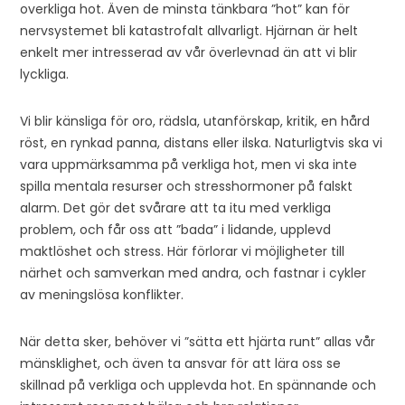
overkliga hot. Även de minsta tänkbara ”hot” kan för
nervsystemet bli katastrofalt allvarligt. Hjärnan är helt
enkelt mer intresserad av vår överlevnad än att vi blir
lyckliga.
Vi blir känsliga för oro, rädsla, utanförskap, kritik, en hård
röst, en rynkad panna, distans eller ilska. Naturligtvis ska vi
vara uppmärksamma på verkliga hot, men vi ska inte
spilla mentala resurser och stresshormoner på falskt
alarm. Det gör det svårare att ta itu med verkliga
problem, och får oss att ”bada” i lidande, upplevd
maktlöshet och stress. Här förlorar vi möjligheter till
närhet och samverkan med andra, och fastnar i cykler
av meningslösa konflikter.
När detta sker, behöver vi ”sätta ett hjärta runt” allas vår
mänsklighet, och även ta ansvar för att lära oss se
skillnad på verkliga och upplevda hot. En spännande och