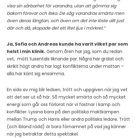
visa sin sårbarhet för varandra, utan att gömma sig
bakom försvar och ilska. De såg varandras smärta men
även deras längtan, och även om det inte löste allt just
där och då, skapade det ett litet ljus i mörkret.”
Ja, Sofia och Andreas kunde ha varit vilket par som
helst i min klinik.
Genom åren har jag, som du redan
vet, mött tusentals liknande par. Några har grälat och
skrikit högt andra har lagt konflikterna under mattan –
alla har känt sig ensamma.
En sida av mig blir ledsen, trött och uppgiven när jag vet
att det ser ut så här. Så mycket smärta och så mycket
energi som går oss förlorat när vi fastnar i kamp och
konflikter. Lyssna bara på den politiska maktkampen
mellan Trump och Harris eller andra politiska ledare. Trött
(och ibland rädd) är bara förnamnet på vad jag känner
när jag betraktar detta spektakel.