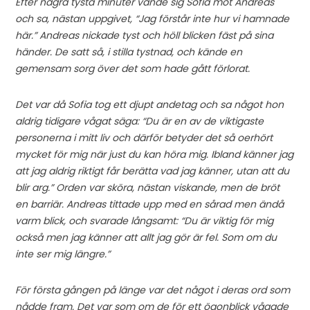
Efter några tysta minuter vände sig Sofia mot Andreas
och sa, nästan uppgivet, “Jag förstår inte hur vi hamnade
här.” Andreas nickade tyst och höll blicken fäst på sina
händer. De satt så, i stilla tystnad, och kände en
gemensam sorg över det som hade gått förlorat.
Det var då Sofia tog ett djupt andetag och sa något hon
aldrig tidigare vågat säga: “Du är en av de viktigaste
personerna i mitt liv och därför betyder det så oerhört
mycket för mig när just du kan höra mig. Ibland känner jag
att jag aldrig riktigt får berätta vad jag känner, utan att du
blir arg.” Orden var sköra, nästan viskande, men de bröt
en barriär. Andreas tittade upp med en sårad men ändå
varm blick, och svarade långsamt: “Du är viktig för mig
också men jag känner att allt jag gör är fel. Som om du
inte ser mig längre.”
För första gången på länge var det något i deras ord som
nådde fram. Det var som om de för ett ögonblick vågade