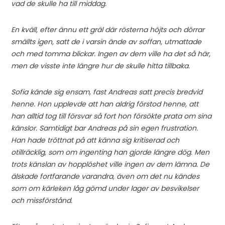
vad de skulle ha till middag.
En kväll, efter ännu ett gräl där rösterna höjts och dörrar
smällts igen, satt de i varsin ände av soffan, utmattade
och med tomma blickar. Ingen av dem ville ha det så här,
men de visste inte längre hur de skulle hitta tillbaka.
Sofia kände sig ensam, fast Andreas satt precis bredvid
henne. Hon upplevde att han aldrig förstod henne, att
han alltid tog till försvar så fort hon försökte prata om sina
känslor. Samtidigt bar Andreas på sin egen frustration.
Han hade tröttnat på att känna sig kritiserad och
otillräcklig, som om ingenting han gjorde längre dög. Men
trots känslan av hopplöshet ville ingen av dem lämna. De
älskade fortfarande varandra, även om det nu kändes
som om kärleken låg gömd under lager av besvikelser
och missförstånd.