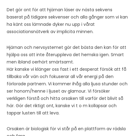
Det gör ont för att hjärnan läser av nästa sekvens
baserat på tidigare sekvenser och alla gånger som vi kan
ha känt oss lämnade dyker nu upp i vårat
associationsnätverk av implicita minnen.
Hjärnan och nervsystemet gör det bästa den kan för att
hjälpa oss att inte återuppleva det hemska igen. Smart
men ibland oerhört smärtsamt.
Här kanske vi klänger oss fast i ett desperat försök att få
tillbaka vår vän och fokuserar all vår energi på den
förlorade partnern. Vi kommer ihåg alla ljusa stunder och
ser honom/henne i ljuset av glamour. Vi försöker
verkligen förstå och hitta orsaken till varför det blivit så
här. Gör det riktigt ont, kanske vi t o m kollapsar och
tappar lusten till att leva.
Orsaken är biologisk för vi står på en plattform av rädsla
och fara.