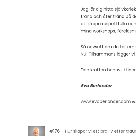
Jag lär dig hitta självkärl
träna och åter träna på de
att skapa respektfulla och 
mina workshops, föreläsni
Så oavsett om du tar emot
NU! Tillsammans lägger vi 
Den kraften behövs i tide
Eva Berlander
www.evaberlander.com
& 
#176 – Hur skapar vi ett bra liv efter tr