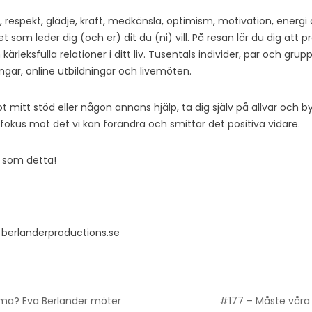
ek, respekt, glädje, kraft, medkänsla, optimism, motivation, energi
t som leder dig (och er) dit du (ni) vill. På resan lär du dig att
kärleksfulla relationer i ditt liv. Tusentals individer, par och gru
ngar, online utbildningar och livemöten.
 mitt stöd eller någon annans hjälp, ta dig själv på allvar och 
fokus mot det vi kan förändra och smittar det positiva vidare.
r som detta!
berlanderproductions.se
auma? Eva Berlander möter
#177 – Måste våra d