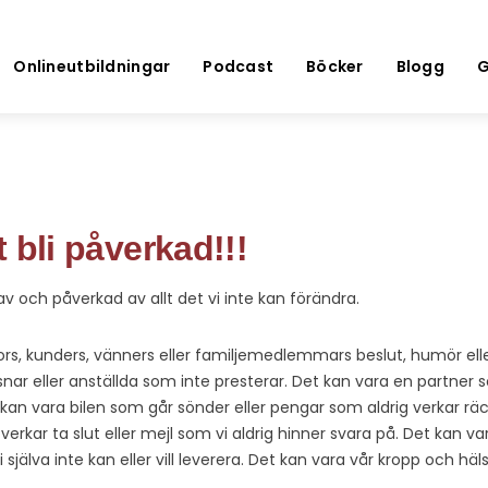
Onlineutbildningar
Podcast
Böcker
Blogg
G
tt bli påverkad!!!
 av och påverkad av allt det vi inte kan förändra.
rs, kunders, vänners eller familjemedlemmars beslut, humör ell
nar eller anställda som inte presterar. Det kan vara en partner s
an vara bilen som går sönder eller pengar som aldrig verkar räck
 verkar ta slut eller mejl som vi aldrig hinner svara på. Det kan 
 själva inte kan eller vill leverera. Det kan vara vår kropp och h