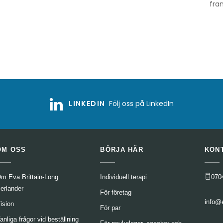
fra
LINKEDIN
Följ oss på LinkedIn
OM OSS
BÖRJA HÄR
KON
m Eva Brittain-Long
Individuell terapi
070
erlander
För företag
info@
ision
För par
anliga frågor vid beställning