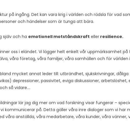
tur på ingång. Det kan vara krig i världen och rädsla för vad so
personer och händelser som är tunga att bära.
ig själv och ha
emotionell motståndskraft
eller
resilience.
inner oss i eländet. Vi lägger helt enkelt vår uppmärksamhet på fe
lva, våra företag, våra familjer, våra samhällen och för världen i
land mycket annat leder till: utbrändhet, sjukskrivningar, dåliga af
kas) depressioner, passivitet, eviga diskussioner, arbetslöshet,
och så vidare….
dningar lär jag dig mer om vad forskning visar fungerar – specie
 vi kommunicerar på. Detta gäller våra inre dialoger som vi har 
ed våra anställda, våra medarbetare, våra kunder, våra vänner, 