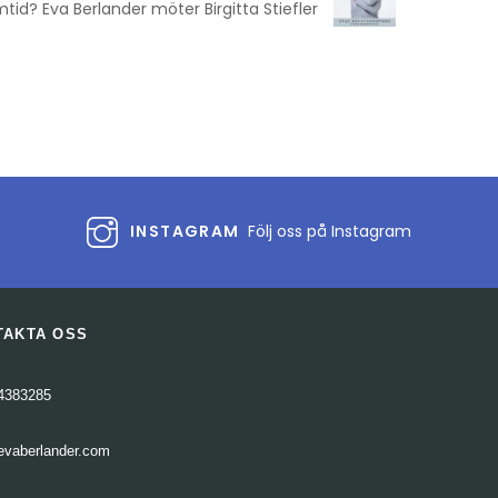
mtid? Eva Berlander möter Birgitta Stiefler
INSTAGRAM
Följ oss på Instagram
TAKTA OSS
4383285
evaberlander.com