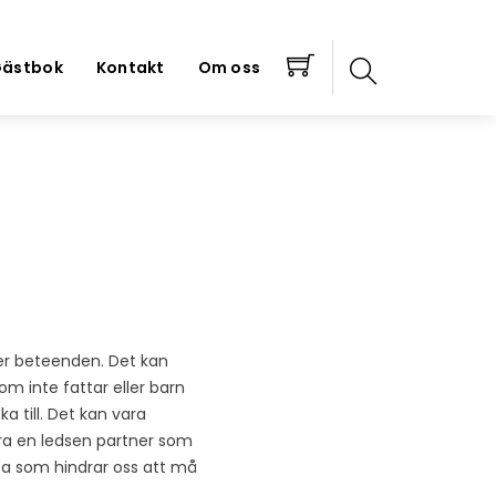
ästbok
Kontakt
Om oss
er beteenden. Det kan
om inte fattar eller barn
a till. Det kan vara
vara en ledsen partner som
älsa som hindrar oss att må