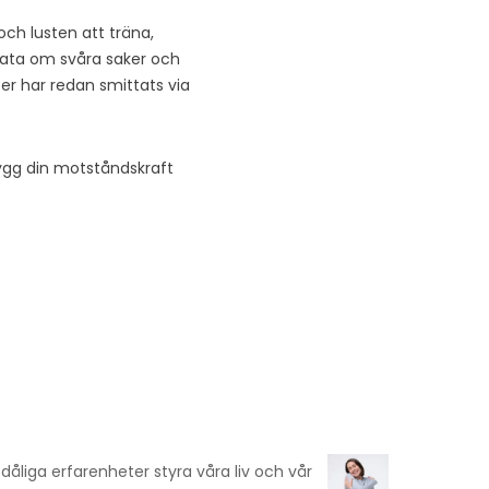
 och lusten att träna,
 prata om svåra saker och
pper har redan smittats via
bygg din motståndskraft
åliga erfarenheter styra våra liv och vår