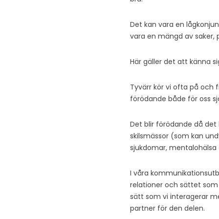
Det kan vara en lågkonjunk
vara en mängd av saker, 
Här gäller det att känna s
Tyvärr kör vi ofta på och f
förödande både för oss sjä
Det blir förödande då det b
skilsmässor (som kan undvi
sjukdomar, mentalohälsa 
I våra kommunikationsutbil
relationer och sättet som
sätt som vi interagerar m
partner för den delen.