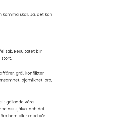
m komma skall. Ja, det kan
l sak. Resultatet blir
 stort.
färer, gräl, konflikter,
 ensamhet, ojämlikhet, oro,
llt gällande våra
med oss själva, och det
våra barn eller med vår