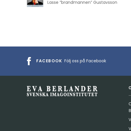
Lasse ”brandmannen” Gustavsson
FACEBOOK
Följ oss på Facebook
O
B
V
V