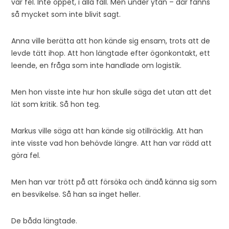
var fel. Inte öppet, i alla fall. Men under ytan – där fanns
så mycket som inte blivit sagt.
Anna ville berätta att hon kände sig ensam, trots att de
levde tätt ihop. Att hon längtade efter ögonkontakt, ett
leende, en fråga som inte handlade om logistik.
Men hon visste inte hur hon skulle säga det utan att det
lät som kritik. Så hon teg.
Markus ville säga att han kände sig otillräcklig. Att han
inte visste vad hon behövde längre. Att han var rädd att
göra fel.
Men han var trött på att försöka och ändå känna sig som
en besvikelse. Så han sa inget heller.
De båda längtade.