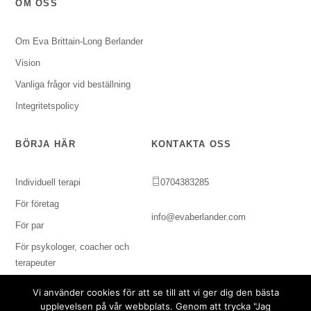
OM OSS
Om Eva Brittain-Long Berlander
Vision
Vanliga frågor vid beställning
Integritetspolicy
BÖRJA HÄR
KONTAKTA OSS
Individuell terapi
0704383285
För företag
info@evaberlander.com
För par
För psykologer, coacher och
terapeuter
Vi använder cookies för att se till att vi ger dig den bästa
upplevelsen på vår webbplats. Genom att trycka "Jag