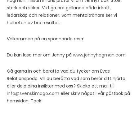
Hagman. Tillsammans pratar vi om Jennys bok: Stolt,
stark och säker. Viktiga ord gällande både idrott,
ledarskap och relationer. Som mentaltränare ser vi
helheten av bra resultat.
Välkommen på en spännande resa!
Du kan läsa mer om Jenny på
www.jennyhagman.com
Gå gärna in och berätta vad du tycker om Evas
Relationspodd. Vill du berätta vad som berör ditt hjärta
eller dela dina insikter med oss? Skicka ett mail till
info@svenskimago.com
eller skriv något i vår gästbok på
hemsidan. Tack!