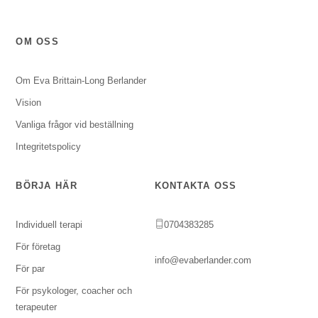
OM OSS
Om Eva Brittain-Long Berlander
Vision
Vanliga frågor vid beställning
Integritetspolicy
BÖRJA HÄR
KONTAKTA OSS
Individuell terapi
0704383285
För företag
info@evaberlander.com
För par
För psykologer, coacher och
terapeuter