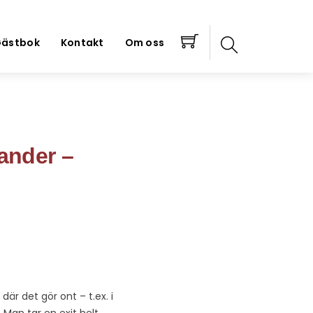
ästbok
Kontakt
Om oss
ander –
där det gör ont – t.ex. i