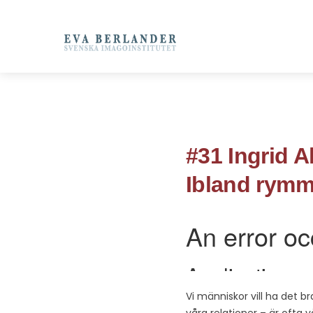
#31 Ingrid 
Ibland rymme
Vi människor vill ha det br