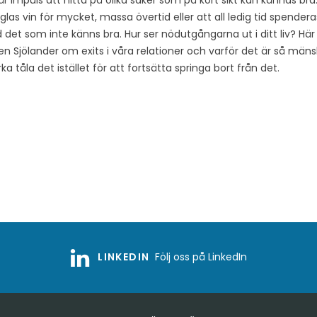
år impuls att hitta på olika saker som på kort sikt kan kännas bra
las vin för mycket, massa övertid eller att all ledig tid spender
ed det som inte känns bra. Hur ser nödutgångarna ut i ditt liv? Hä
n Sjölander om exits i våra relationer och varför det är så mänsk
ka tåla det istället för att fortsätta springa bort från det.
LINKEDIN
Följ oss på LinkedIn