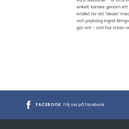
våra relationer – är ofta v
enkelt: kanske genom ett g
istället för att ”deala” m
och psykolog Ingrid Almgre
gör ont – och hur vi kan or
FACEBOOK
Följ oss på Facebook