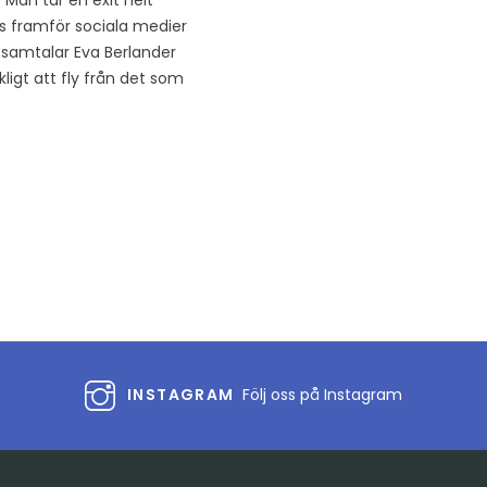
. Man tar en exit helt
as framför sociala medier
r samtalar Eva Berlander
ligt att fly från det som
INSTAGRAM
Följ oss på Instagram