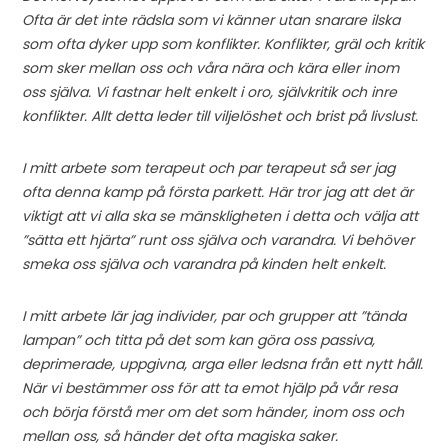
Ofta är det inte rädsla som vi känner utan snarare ilska
som ofta dyker upp som konflikter. Konflikter, gräl och kritik
som sker mellan oss och våra nära och kära eller inom
oss själva. Vi fastnar helt enkelt i oro, självkritik och inre
konflikter. Allt detta leder till viljelöshet och brist på livslust.
I mitt arbete som terapeut och par terapeut så ser jag
ofta denna kamp på första parkett. Här tror jag att det är
viktigt att vi alla ska se mänskligheten i detta och välja att
”sätta ett hjärta” runt oss själva och varandra. Vi behöver
smeka oss själva och varandra på kinden helt enkelt.
I mitt arbete lär jag individer, par och grupper att ”tända
lampan” och titta på det som kan göra oss passiva,
deprimerade, uppgivna, arga eller ledsna från ett nytt håll.
När vi bestämmer oss för att ta emot hjälp på vår resa
och börja förstå mer om det som händer, inom oss och
mellan oss, så händer det ofta magiska saker.