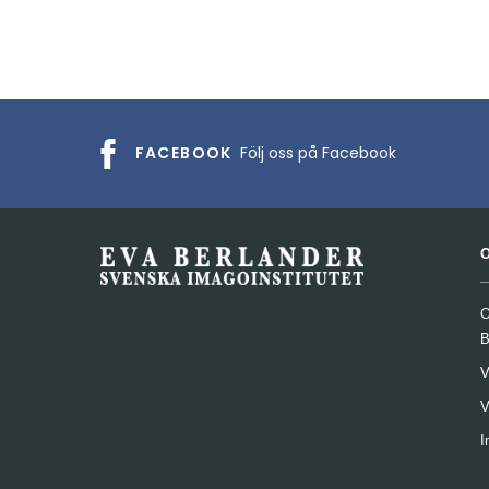
FACEBOOK
Följ oss på Facebook
O
B
V
V
I