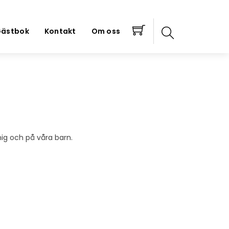
ästbok
Kontakt
Om oss
mig och på våra barn.