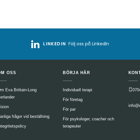
LINKEDIN
Följ oss på LinkedIn
OM OSS
BÖRJA HÄR
KON
m Eva Brittain-Long
Individuell terapi
070
erlander
För företag
info@
ision
För par
anliga frågor vid beställning
För psykologer, coacher och
ntegritetspolicy
terapeuter