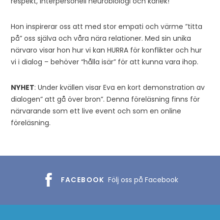
respekt, interpersonell neurobiologi och kärlek!
Hon inspirerar oss att med stor empati och värme ”titta
på” oss själva och våra nära relationer. Med sin unika
närvaro visar hon hur vi kan HURRA för konflikter och hur
vi i dialog – behöver “hålla isär” för att kunna vara ihop.
NYHET
: Under kvällen visar Eva en kort demonstration av
dialogen” att gå över bron”. Denna föreläsning finns för
närvarande som ett live event och som en online
föreläsning.
FACEBOOK
Följ oss på Facebook