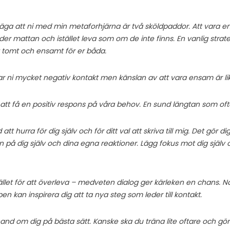
 säga att ni med min metaforhjärna är två sköldpaddor. Att vara en
r mattan och istället leva som om de inte finns. En vanlig strate
et tomt och ensamt för er båda.
par ni mycket negativ kontakt men känslan av att vara ensam är lik
s att få en positiv respons på våra behov. En sund längtan som ofta i
 att hurra för dig själv och för ditt val att skriva till mig. Det gör
n på dig själv och dina egna reaktioner. Lägg fokus mot dig själv oc
istället för att överleva – medveten dialog ger kärleken en chans. 
n kan inspirera dig att ta nya steg som leder till kontakt.
a hand om dig på bästa sätt. Kanske ska du träna lite oftare och