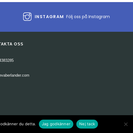
INSTAGRAM
Följ oss på Instagram
TAKTA OSS
4383285
evaberlander.com
 godkänner du detta.
Jag godkänner
Nej tack