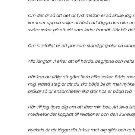
Om det är så att det är tyst mellan er så skulle jag
kommer upp så väljer ni båda att lägga dem lite unde
svåra saker på ett sät som leder framåt. Här blir d
Om ni istället är ett par som ständigt grälar så ska
Alla längtar vi efter att bli hörda, begripna och helt
Här kan du välja att göra flera olika saker. Börja med
mig. Nästa steg är att du ska börja bli än mer nyfike
bråkar så är ensamheten lika stor hos er båda två.
Här vill jag tipsa dig om att läsa min bok: Att leva 
medvetandet kopplat till relationer och den kunskape
Nyckeln är att lägga din fokus mot dig själv och t