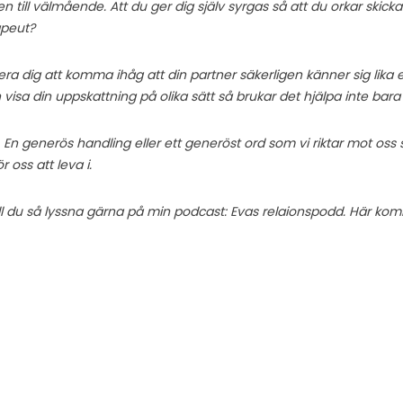
ycken till välmående. Att du ger dig själv syrgas så att du orkar skicka
apeut?
a dig att komma ihåg att din partner säkerligen känner sig lika 
isa din uppskattning på olika sätt så brukar det hjälpa inte bara
En generös handling eller ett generöst ord som vi riktar mot oss sj
oss att leva i.
ill du så lyssna gärna på min podcast: Evas relaionspodd. Här ko