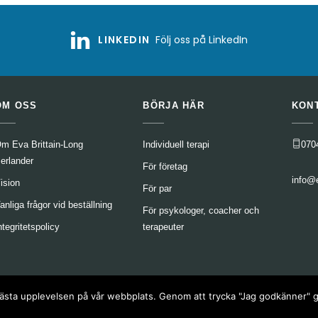
LINKEDIN
Följ oss på LinkedIn
OM OSS
BÖRJA HÄR
KON
m Eva Brittain-Long
Individuell terapi
070
erlander
För företag
info@
ision
För par
anliga frågor vid beställning
För psykologer, coacher och
ntegritetspolicy
terapeuter
en bästa upplevelsen på vår webbplats. Genom att trycka "Jag godkänner"
er reserverade.
Integritetspolicy